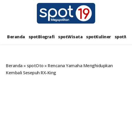
Skip
to
content
SPOT1
PORTAL BERITA LENGKAP DAN
UNIK
Beranda
spotBiografi
spotWisata
spotKuliner
spotMus
MEGAPOL
Beranda
»
spotOto
»
Rencana Yamaha Menghidupkan
Kembali Sesepuh RX-King