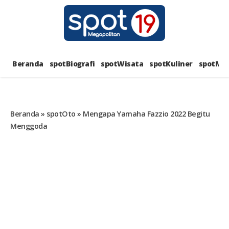
Skip
to
content
SPOT1
PORTAL BERITA LENGKAP DAN
UNIK
Beranda
spotBiografi
spotWisata
spotKuliner
spotMus
MEGAPOL
Beranda
»
spotOto
»
Mengapa Yamaha Fazzio 2022 Begitu
Menggoda