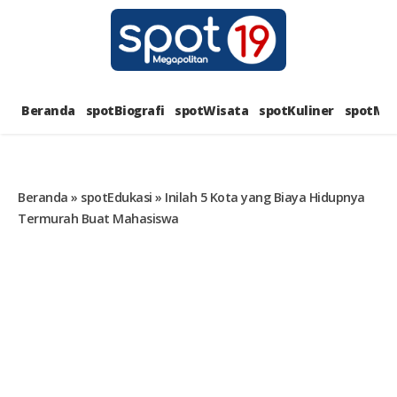
Skip
to
content
SPOT1
PORTAL BERITA LENGKAP DAN
UNIK
Beranda
spotBiografi
spotWisata
spotKuliner
spotMus
MEGAPOL
Beranda
»
spotEdukasi
»
Inilah 5 Kota yang Biaya Hidupnya
Termurah Buat Mahasiswa