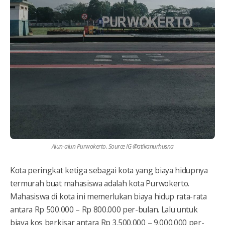
Alun-alun Purwokerto. Source IG @atikanurhusna
Kota peringkat ketiga sebagai kota yang biaya hidupnya
termurah buat mahasiswa adalah kota Purwokerto.
Mahasiswa di kota ini memerlukan biaya hidup rata-rata
antara Rp 500.000 – Rp 800.000 per-bulan. Lalu untuk
biaya kos berkisar antara Rp 3.500.000 – 9.000.000 per-