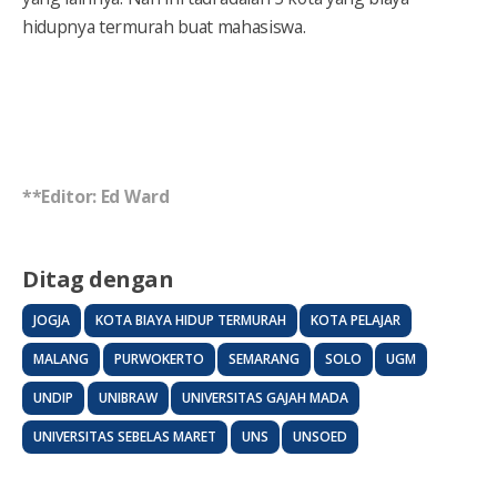
hidupnya termurah buat mahasiswa.
**Editor: Ed Ward
Ditag dengan
JOGJA
KOTA BIAYA HIDUP TERMURAH
KOTA PELAJAR
MALANG
PURWOKERTO
SEMARANG
SOLO
UGM
UNDIP
UNIBRAW
UNIVERSITAS GAJAH MADA
UNIVERSITAS SEBELAS MARET
UNS
UNSOED