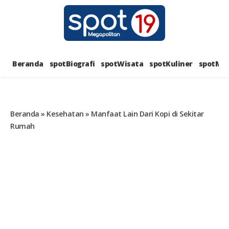
Skip
to
content
SPOT1
PORTAL BERITA LENGKAP DAN
UNIK
Beranda
spotBiografi
spotWisata
spotKuliner
spotMus
MEGAPOL
Beranda
»
Kesehatan
»
Manfaat Lain Dari Kopi di Sekitar
Rumah