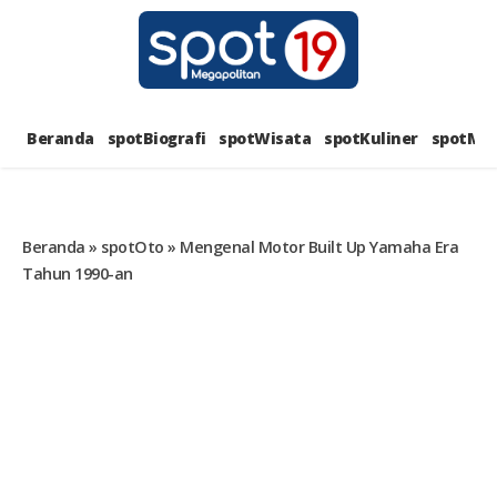
Skip
to
content
SPOT1
PORTAL BERITA LENGKAP DAN
UNIK
Beranda
spotBiografi
spotWisata
spotKuliner
spotMus
MEGAPOL
Beranda
»
spotOto
»
Mengenal Motor Built Up Yamaha Era
Tahun 1990-an