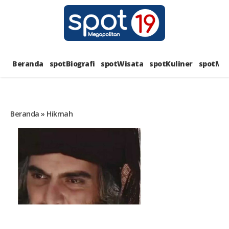
Skip
to
content
SPOT1
PORTAL BERITA LENGKAP DAN
UNIK
Beranda
spotBiografi
spotWisata
spotKuliner
spotMus
MEGAPOL
Beranda
»
Hikmah