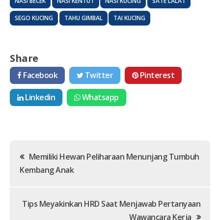
NASI BECEK
NASI KENTUT
NASI KUCING
SATE LALAT
SEGO KUCING
TAHU GIMBAL
TAI KUCING
Share
Facebook
Twitter
Pinterest
Linkedin
Whatsapp
Post
Memiliki Hewan Peliharaan Menunjang Tumbuh
Kembang Anak
navigation
Tips Meyakinkan HRD Saat Menjawab Pertanyaan
Wawancara Kerja