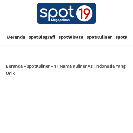
Skip
to
content
SPOT1
PORTAL BERITA LENGKAP DAN
UNIK
Beranda
spotBiografi
spotWisata
spotKuliner
spotMus
MEGAPOL
Beranda
»
spotKuliner
»
11 Nama Kuliner Asli Indonesia Yang
Unik